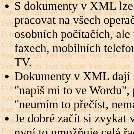
S dokumenty v XML lze 
pracovat na všech operač
osobních počítačích, ale
faxech, mobilních telef
TV.
Dokumenty v XML dají 
"napiš mi to ve Wordu", 
"neumím to přečíst, ne
Je dobré začít si zvykat
nyní to umožňuje celá ř