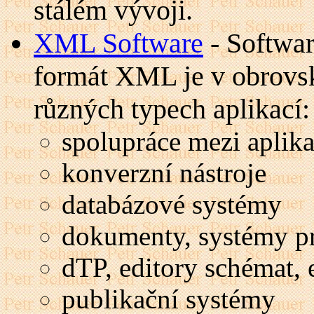
stálém vývoji.
XML Software
- Softwar
formát XML je v obrovs
různých typech aplikací:
spolupráce mezi aplika
konverzní nástroje
databázové systémy
dokumenty, systémy p
dTP, editory schémat, e
publikační systémy